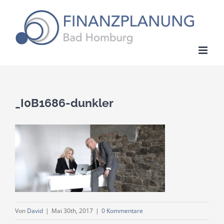
Zum
Inhalt
springen
_I0B1686-dunkler
Von
David
|
Mai 30th, 2017
|
0 Kommentare