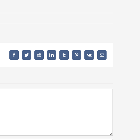
Facebook
Twitter
Reddit
LinkedIn
Tumblr
Pinterest
Vk
E-
Mail